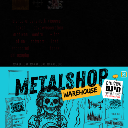
bishop of
behemoth
visceral
hexen
opvs
evisceration
archives
contra
– the
of an
natvram
lost
enchanted
tapes
philosophy
₪
40.00
₪
40.00
₪
40.00
הוספה
הוספה
הוספה
לסל
לסל
לסל
Morbid /
Paradise
The spirit
Mayhem
lost –
– of