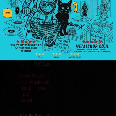
a tribute
tragic
clarity
to the
illusion
and
black
25
galactic
emperors
structures
₪
40.00
₪
40.00
₪
40.00
הוספה
הוספה
הוספה
לסל
לסל
לסל
Behemoth
Kreator –
– i loved
hate uber
you at
alles
your
darkest
₪
40.00
₪
40.00