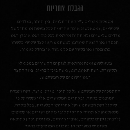
הגבלת אחריות
אספקת מוצרים ע”י האתר תלויה, בין היתר, בצדדים
שלישיים, ומטאלשופ אינה אחראית לכל מעשה או מחדל של
צדדים שלישיים ולא תהיה אחראית לכל נזק ו/או אובדן ו/או
הפסד ו/או הוצאה שיגרמו למשתמש ו/או לצד שלישי כלשהו
כתוצאה ו/או בקשר עם כל מעשה או מחדל כאמור.
מטאלשופ אינה אחראית לנזקים הקשורים במפעילי
תקשורת, רשת האינטרנט, גישה בינ”ל בחיוג, ציוד הקצה
ו/או יישומים של המשתמש.
הסתמכות של המשתמש על כל תוכן, מידע, מוצר, דעה ועמדה
המוצגים באתר. ובאתרים המקושרים אליו נעשה על פי
שיקול דעת המשתמש ועל אחריותו הבלעדית. בכל מקרה,
מטאלשופ לא תהיה אחראית לגבי נזקים ישירים או עקיפים
(לרבות נזקים כספיים, אובדן רווחים, מוניטין וכו’) כתוצאה
משימוש במערכת או בתכנים המופיעים באתר.