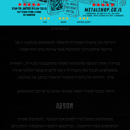
הרכישה.
במקרה של כוח עליון, פעולת מלחמה, איבה, טרור
ו/או כל דבר אחר אשר ימנע המשך ביצוע מכירה תקין.
במידה והרכישה בוצעה כנגד הנהלים התקינים של
מטאלשופ.
הודעה על ביטול המכירה תימסר למשתמש בטלפון ו/או
בדואר אלקטרוני לכתובת אשר צוינה בדף ההרשמה.
במידה ואזל המוצר מהמלאי לאחר שהתבצעה מכירה, רשאית
מטאלשופ לבטל את המכירה ו/או להציע מוצר חלופי שווה
ערך. הודעה על ביטול כאמור תיעשה בכתב או בטלפון.
החזר כספי תמיד יעשה באותו אופן בו שילם המשתמש.
אספקה
מטאלשופ תפעל כדי לספק את המוצר, לכתובת שציין
המשתמש בעת ההזמנה, ובהתאם לתנאי האספקה הנקובים