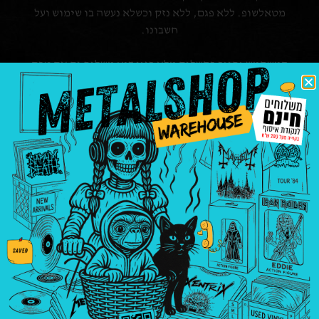
מטאלשופ. ללא פגם, ללא נזק וכשלא נעשה בו שימוש ועל
חשבונו.
המשתמש יחויב בתשלום מלא בגין דמי משלוח גם אם טרם
קיבל את המוצר, וזאת במידה והמוצר המדובר כבר נשלח ע”י
החברה.
מטאלשופ תהא רשאית לבטל עסקה או מכירה כולה או חלקה
במקרים הבאים:
במקרה ותקלה טכנית מנעה שימוש תקין באתר החברה
וגרמה לשיבוש בהזמנה.
נפלה טעות באתר, בין אם במחיר המוצר ובין אם
בתיאור המוצר.
במקרה ותקלה גרמה לשיבוש בתקשורת ברשת
התשלומים של כרטיסי האשראי בישראל אם ע”י
שב”א, חברות האשראי או כל גורם אחר אשר מנעה
ממטאלשופ לבצע חיוב תקין של כרטיס האשראי בגין