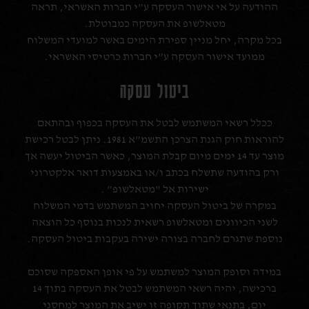
ההודעה על אי אישור העסקה ע”י חברות האשראי, תראה
מטאלשופ את העסקה כמבוטלת.
בכל מקרה, יחל מניין ספירת הימים באשר למועדי המשלוח
ממועד אישור העסקה ע”י חברות כרטיסי האשראי.
ביטול עסקה
ככלל רשאי המשתמש לבטל את העסקה בכפוף ובהתאם
להוראות חוק הגנת הצרכן התשמ”א 1981. ניתן לבטל רכישת
מוצר עד 14 ימים מיום קבלת המוצר, כאשר הביטול יעשה אך
ורק בהודעה שתשלח בכתב ו/או באמצעות דואר אלקטרוני
ישירות אל "מטאלשופ” .
במקרה של ביטול העסקה יחויב המשתמש בדמי המשלוח
לשני הכיוונים ומטאלשופ רשאית לנכות בנוסף כל הוצאה
נוספת שתגרם לחברה בצורה ישירה בעקבות ביטול העסקה.
במידה וסופק המוצר למשתמש על פי אופן האספקה שסוכם
ברכישה, יהיה רשאי המשתמש לבטל את העסקה בתוך 14
יום, בתנאי שתוך תקופה זו ישיב את המוצר למחסני