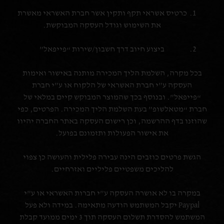
כרטיס אשראי תקף ותקין אשר חברת האשראי מאשרת
את השימוש וגודל העסקה המבוקשת.
ביצוע חיוב דרך חשבון/שירות “פייפאל”
בכל מקרה, השלמת הליך המכירה מותנה באישור ואימות
העסקה ע”י חברת האשראי של הלקוח או ע”י חברת
“פייפאל”. ובנוסף בכך שהמוצר המבוקש קיים במלאי של
חברת “מטאלשופ” בעת השלמת הליך המכירה. הפרטים, כפי
שהוזנו בדף ההרשמה, וכן רישום העסקה באתר החברה יהיוו
את אישור הפעולות ותזמונם בפועל.
הגשת פרטים כוזבים הינה עבירה פלילית והעושה כן צפוי
להליכים משפטיים פליליים ואזרחיים.
במקרה בו לא אושרה העסקה ע”י חברות האשראי או ע”י
Paypal יקבל המשתמש הודעה מתאימה. במידה ולא פעל
המשתמש להסדרת תשלום העסקה תוך 3 ימים ממועד קבלת