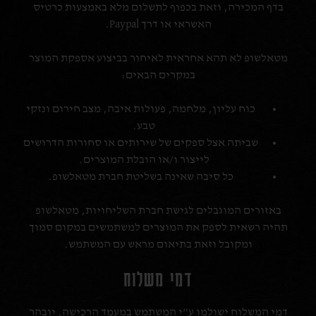
בדף המכירה, וזאת בכפוף לתשלום מלא באמצעות כרטיס
האשראי או דרך Paypal.
מטאלשופ לא תהא אחראית לאיחור בביצוע אספקת המוצר
במקרים הבאים:
כוח עליון, מלחמה, פעולות איבה, מצב חירום ונזקי
טבע.
שביתה אצל ספקים של שירותים או סחורות הדרושים
לייצור ו/או הובלת המוצרים.
כל סיבה שאינה בשליטת חברת מטאלשופ.
באזורים המוגבלים לגישת חברת השליחויות, מטאלשופ
תהיה רשאית לספק את המוצרים למשתמשים במקום סמוך
ומקובל וזאת בתיאום מראש עם המשתמש.
דמי משלוח
דמי המשלוח ישולמו ע”י המשתמש במעמד הרכישה. יובהר