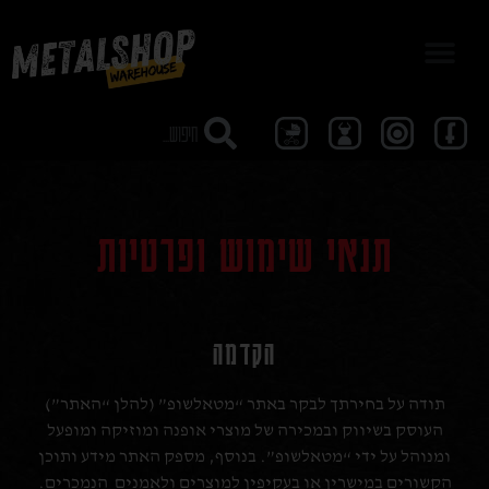
לתוכן
מבצע 40
תנאי שימוש ופרטיות
הקדמה
תודה על בחירתך לבקר באתר “מטאלשופ” (להלן “האתר”)
העוסק בשיווק ובמכירה של מוצרי אופנה ומוזיקה ומופעל
ומנוהל על ידי “מטאלשופ”. בנוסף, מספק האתר מידע ותוכן
הקשורים במישרין או בעקיפין למוצרים ולאמנים הנמכרים.