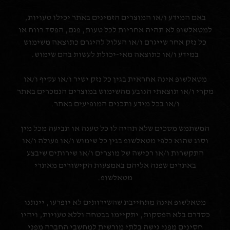
באם המידע ו/או המוצרים הזמינים באתר יכילו טעויות,
למטאלשופ לא תהיה אחריות לכל טעות, פגם, הפסד רווח או
כל נזק אחר שייגרם ו/או העלול להיגרם כתוצאה משימוש
במידע ו/או כתוצאה מאי-יכולת לעשות בהם שימוש.
מטאלשופ אינה אחראית בגין כל נזק ישיר ו/או עקיף ו/או
מקרי ו/או תוצאתי הנובע מהשימוש במוצרים הנמכרים באתר
ו/או בכל מידע ותכנים המופיעים באתר.
המשתמש מסכים שלא תהיה לו כל טענה או תביעה מכל מין
וסוג שהוא כלפי מטאלשופ בגין כל שימוש ו/או פעולה ו/או
התקשרות ו/או רכישה של מוצרים ו/או שירותים שיבצע
באתרים שפנה אליהם באמצעות הקישורים מאתרי
מטאלשופ.
מטאלשופ אינה מתחייבת שהשירותים לא יופרעו, יינתנו
כסדרם בלא הפסקות, יתקיימו בבטחה וללא טעויות, ויהיו
חסינים מפני גישה בלתי מורשית למחשבי החברה מפני