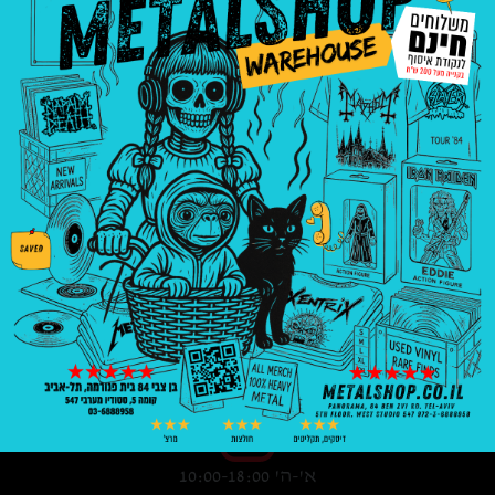
3008
₪
—
8
₪
בניין פנורמה, בן צבי 84, ת"א קומה 5, סטודיו
547
03-6888958
א'-ה' 10:00-18:00