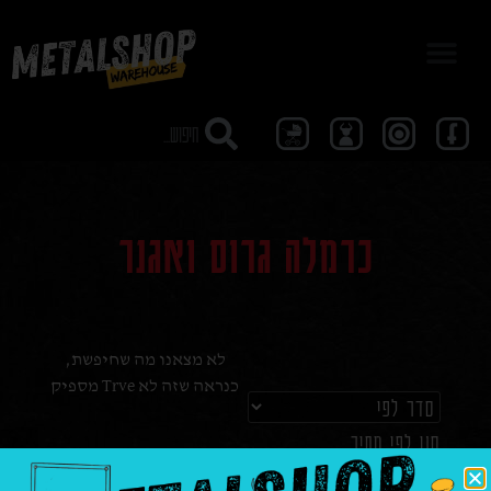
מבצע 40
כרמלה גרוס ואגנר
לא מצאנו מה שחיפשת,
כנראה שזה לא Trve מספיק
סנן לפי מחיר