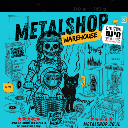
נפרד
140
₪
—
140
₪
מאחרים (
חתום )
₪
140.00
הוספה
לסל
בניין פנורמה, בן צבי 84, ת"א קומה 5, סטודיו
547