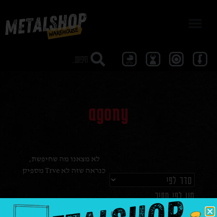
מבצע 40
agony
לא מצאנו מה שחיפשת,
כנראה שזה לא Trve מספיק
סנן לפי מחיר