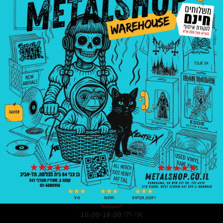
3008
₪
—
8
₪
בניין פנורמה, בן צבי 84, ת"א קומה 5, סטודיו
547
03-6888958
א'-ה' 10:00-18:00