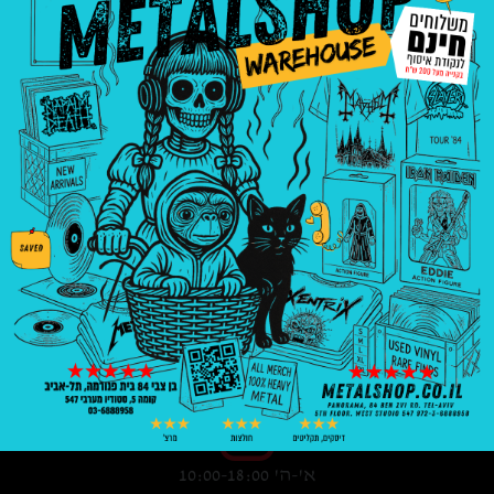
3008
₪
—
8
₪
בניין פנורמה, בן צבי 84, ת"א קומה 5, סטודיו
547
03-6888958
א'-ה' 10:00-18:00