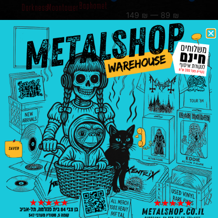
Baphomet
Darkness
Moontower
149
₪
—
89
₪
סנן לפי מידה
XXL
₪
100.00
₪
89.00
₪
149.00
בחר
הוספה
הוספה
אפשרויות
לסל
לסל
בניין פנורמה, בן צבי 84, ת"א קומה 5, סטודיו
547