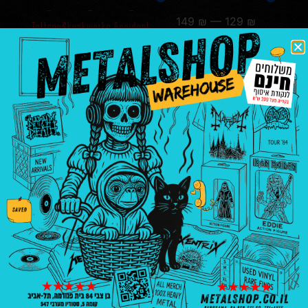
–
–
–
149
₪
—
129
₪
Tattooed
Skunkworks
Accident
Millionaire
Of Birth
₪
129.00
₪
149.00
₪
139.00
הוספה
הוספה
הוספה
לסל
לסל
לסל
בניין פנורמה, בן צבי 84, ת"א קומה 5, סטודיו
547