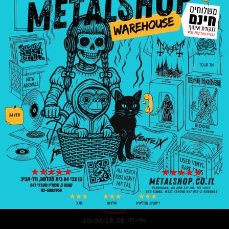
3008
₪
—
8
₪
בניין פנורמה, בן צבי 84, ת"א קומה 5, סטודיו
547
03-6888958
א'-ה' 10:00-18:00