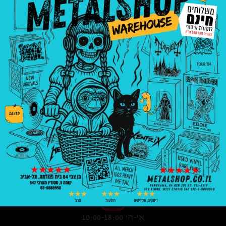
3008
₪
—
8
₪
בניין פנורמה, בן צבי 84, ת"א קומה 5, סטודיו
547
03-6888958
א'-ה' 10:00-18:00