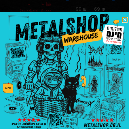
–
– Ice
99
₪
—
69
₪
PowerNerd
Queen
סנן לפי מידה
L
₪
69.00
₪
90.00
בחר
הוספה
אפשרויות
לסל
בניין פנורמה, בן צבי 84, ת"א קומה 5, סטודיו
547