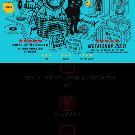
₪
69.00
הוספה
לסל
בניין פנורמה, בן צבי 84, ת"א קומה 5, סטודיו
547
03-6888958