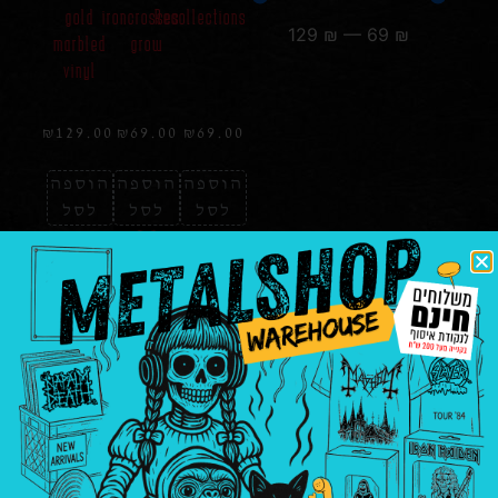
gold
ironcrosses
Recollections
129
₪
—
69
₪
marbled
grow
vinyl
₪
129.00
₪
69.00
₪
69.00
הוספה
הוספה
הוספה
לסל
לסל
לסל
dismember
pieces