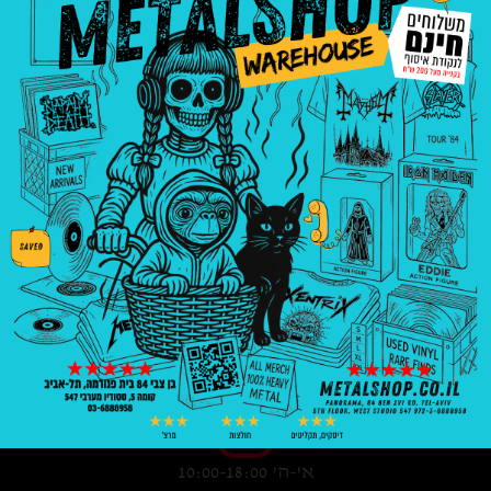
3008
₪
—
8
₪
בניין פנורמה, בן צבי 84, ת"א קומה 5, סטודיו
547
03-6888958
א'-ה' 10:00-18:00