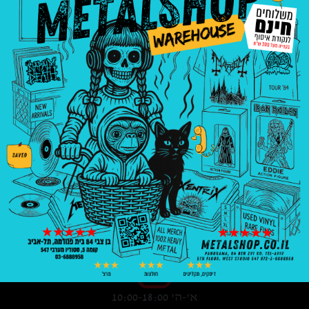
3008
₪
—
8
₪
בניין פנורמה, בן צבי 84, ת"א קומה 5, סטודיו
547
03-6888958
א'-ה' 10:00-18:00