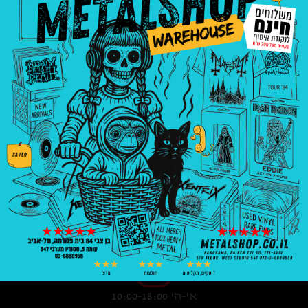
3008
₪
—
8
₪
בניין פנורמה, בן צבי 84, ת"א קומה 5, סטודיו
547
03-6888958
א'-ה' 10:00-18:00