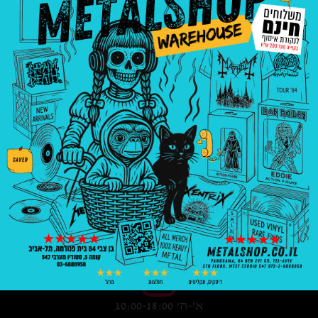
3008
₪
—
8
₪
בניין פנורמה, בן צבי 84, ת"א קומה 5, סטודיו
547
03-6888958
א'-ה' 10:00-18:00