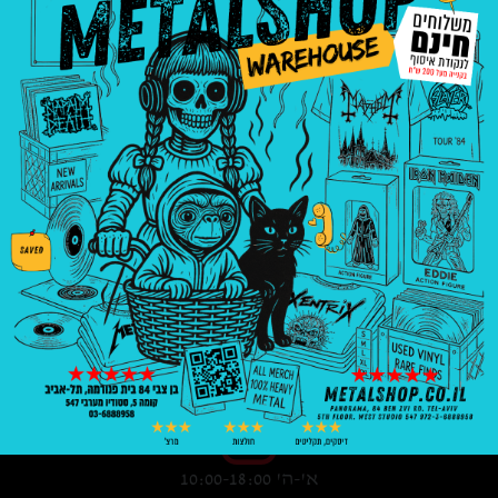
3008
₪
—
8
₪
בניין פנורמה, בן צבי 84, ת"א קומה 5, סטודיו
547
03-6888958
א'-ה' 10:00-18:00