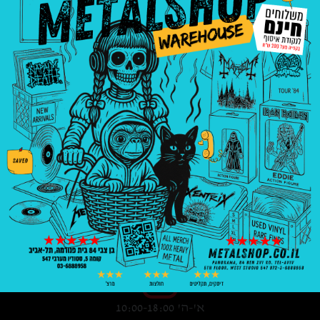
3008
₪
—
8
₪
בניין פנורמה, בן צבי 84, ת"א קומה 5, סטודיו
547
03-6888958
א'-ה' 10:00-18:00