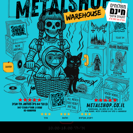
3008
₪
—
8
₪
בניין פנורמה, בן צבי 84, ת"א קומה 5, סטודיו
547
03-6888958
א'-ה' 10:00-18:00