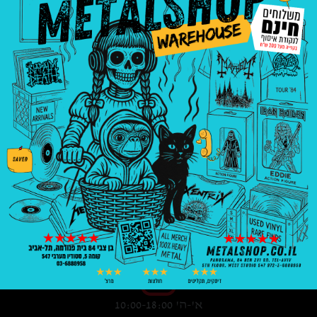
3008
₪
—
8
₪
בניין פנורמה, בן צבי 84, ת"א קומה 5, סטודיו
547
03-6888958
א'-ה' 10:00-18:00