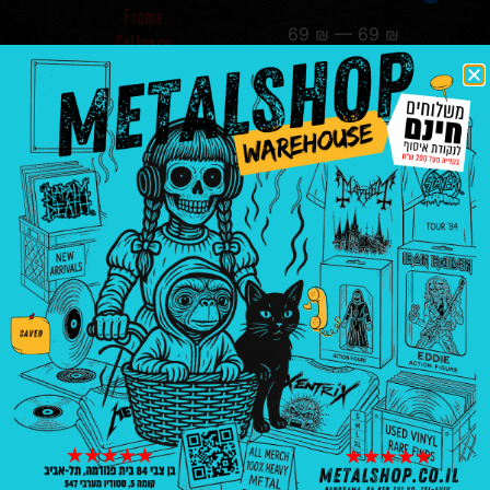
Frame
69
₪
—
69
₪
Collapse
₪
69.00
הוספה
לסל
בניין פנורמה, בן צבי 84, ת"א קומה 5, סטודיו
547