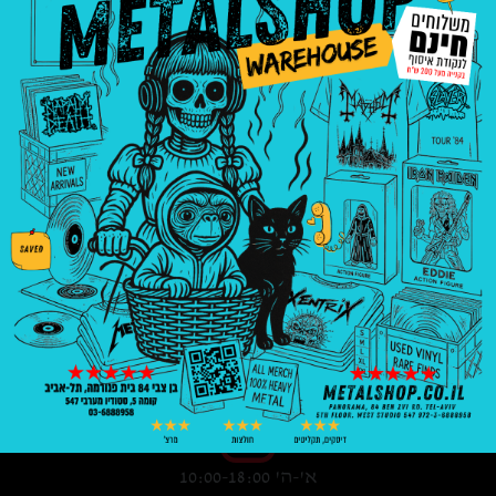
3008
₪
—
8
₪
בניין פנורמה, בן צבי 84, ת"א קומה 5, סטודיו
547
03-6888958
א'-ה' 10:00-18:00