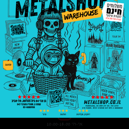
3008
₪
—
8
₪
בניין פנורמה, בן צבי 84, ת"א קומה 5, סטודיו
547
03-6888958
א'-ה' 10:00-18:00