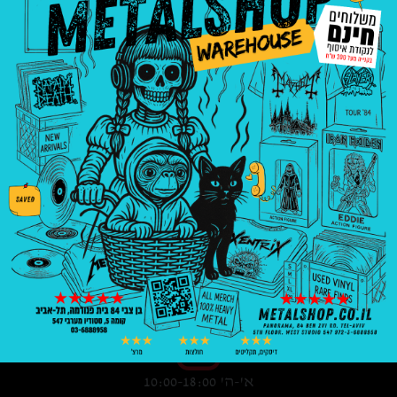
3008
₪
—
8
₪
בניין פנורמה, בן צבי 84, ת"א קומה 5, סטודיו
547
03-6888958
א'-ה' 10:00-18:00