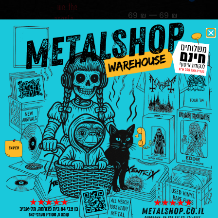
– we the
69
₪
—
69
₪
people
₪
69.00
הוספה
לסל
בניין פנורמה, בן צבי 84, ת"א קומה 5, סטודיו
547