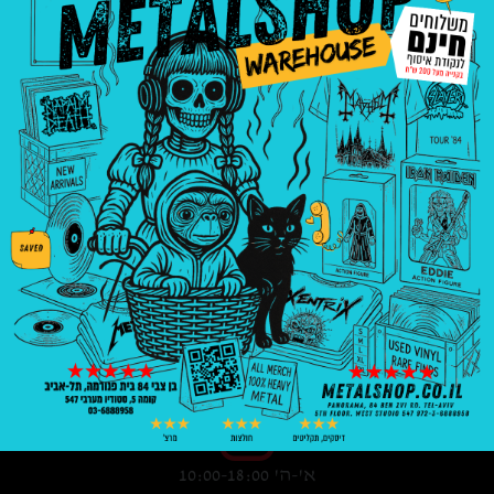
3008
₪
—
8
₪
בניין פנורמה, בן צבי 84, ת"א קומה 5, סטודיו
547
03-6888958
א'-ה' 10:00-18:00