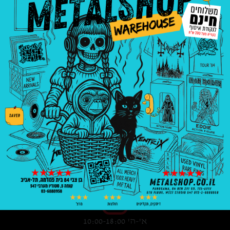
3008
₪
—
8
₪
בניין פנורמה, בן צבי 84, ת"א קומה 5, סטודיו
547
03-6888958
א'-ה' 10:00-18:00