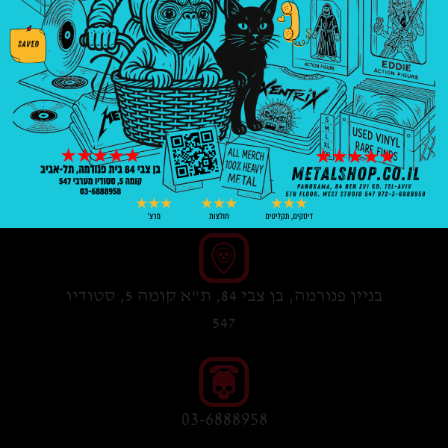
Alice In Chains
מוצר זה חסר כרגע במלאי ואינו זמין.
בניין פנורמה, בן צבי 84, ת"א קומה 5, סטודיו
547
03-6888958