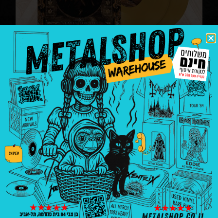
תקליטים
amaseffer
|
Arch enemy
|
israeli metal
|
Orphaned