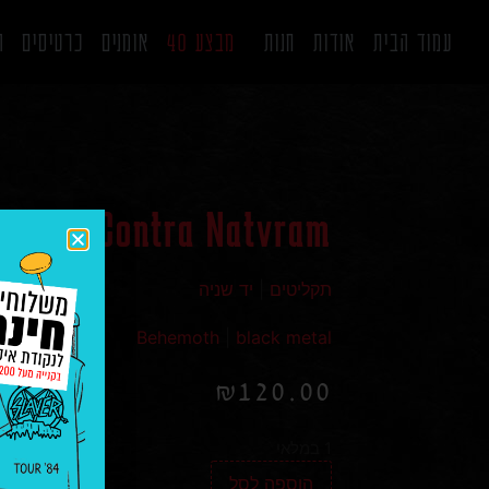
עמוד הבית
אודות
חנות
מבצע 40
אומנים
כרטיסים
ה
– Opvs Contra Natvram
תקליטים
|
יד שניה
Behemoth
|
black metal
₪
120.00
1 במלאי
הוספה לסל