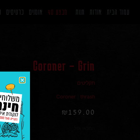
עמוד הבית
אודות
חנות
מבצע 40
אומנים
כרטיסים
ה
Coroner – Grin
תקליטים
Coroner
|
thrash
₪
159.00
המלאי אזל