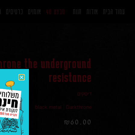
עמוד הבית
אודות
חנות
מבצע 40
אומנים
כרטיסים
ה
hrone the underground
resistance
דיסקים
black metal
|
Darkthrone
₪
60.00