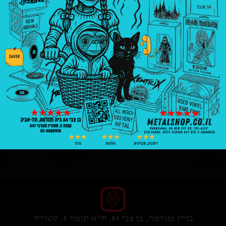
תקליטים
Defiance
|
thrash
₪
139.00
1 במלאי
הוספה לסל
בניין פנורמה, בן צבי 84, ת"א קומה 5, סטודיו