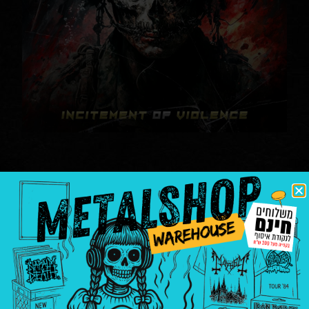
Extinct – Incitement Of
Violence
מבצע 40
|
דיסקים
extinct
|
thrash