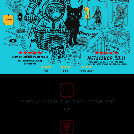
₪
40.00
1 במלאי
הוספה לסל
בניין פנורמה, בן צבי 84, ת"א קומה 5, סטודיו
547