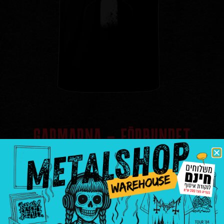
GARMARNA – FÖRBUNDET
חולצות ומרצ'נדייס
GARMARNA
₪
90.00