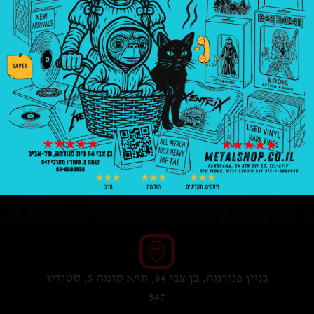
M
הוספה לסל
בניין פנורמה, בן צבי 84, ת"א קומה 5, סטודיו
547