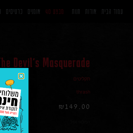
עמוד הבית
אודות
חנות
מבצע 40
אומנים
כרטיסים
ה
The Devil's Masquerade
תקליטים
thrash
₪
149.00
המלאי אזל