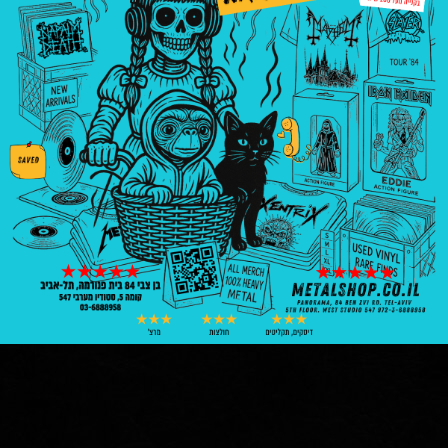
mars attacks burning flesh
glows in the dark
Reaction Figures
|
חולצות ומרצ'נדייס
mars attacks
|
reaction
₪
99.00
1 במלאי
הוספה לסל