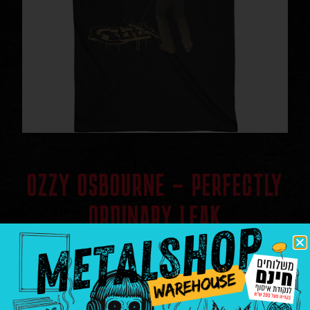
OZZY OSBOURNE – PERFECTLY
ORDINARY LEAK
חולצות
|
חולצות ומרצ'נדייס
Ozzy osbourne