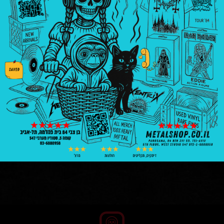
₪
90.00
XL
L
M
S
XXL
הוספה לסל