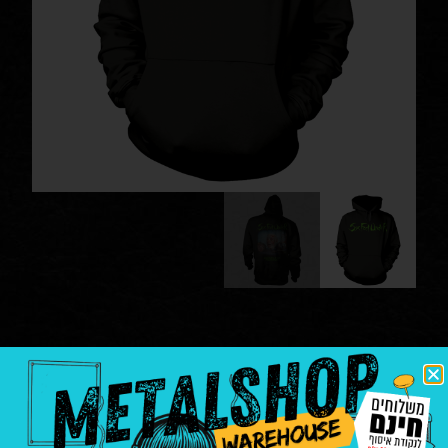
Six Feet Under – Nightmares
Of The Decomposed