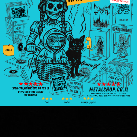
hoodie
|
חולצות ומרצ'נדייס
Cannibal corpse
|
Six feet under
₪
180.00
M
הוספה לסל