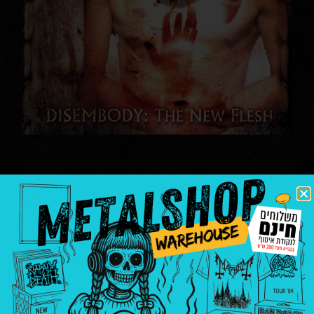
Skinlab – Disembody: The
New Flesh
תקליטים
Defiance
|
groove metal
|
skinlab