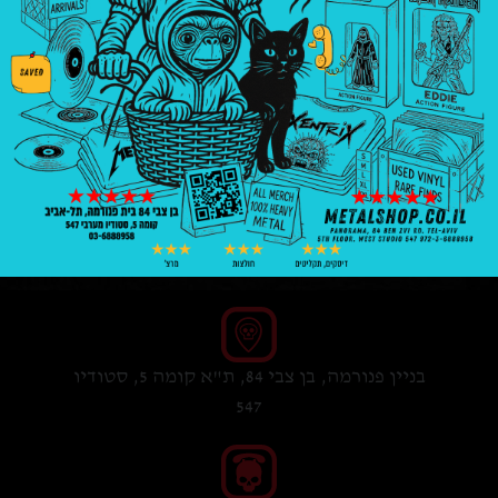
₪
119.00
1 במלאי
הוספה לסל
בניין פנורמה, בן צבי 84, ת"א קומה 5, סטודיו
547