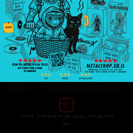
XXL
XL
L
M
הוספה לסל
בניין פנורמה, בן צבי 84, ת"א קומה 5, סטודיו
547