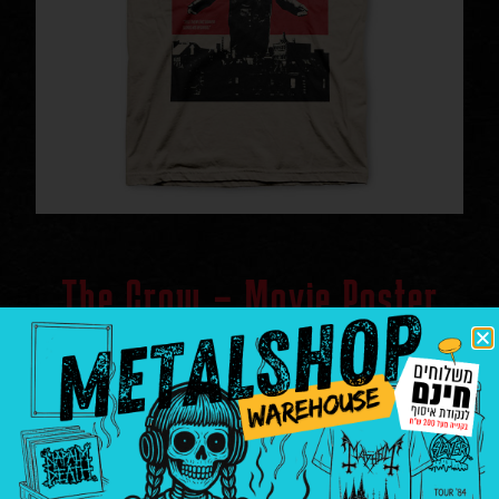
The Crow – Movie Poster
חולצות
|
חולצות ומרצ'נדייס
Movies \ Horror
|
the crow
₪
100.00
–
₪
90.00