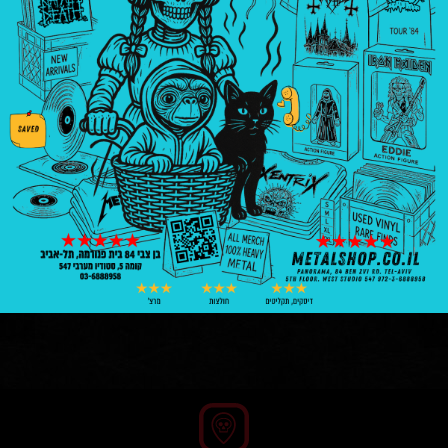
קלטות
horror
₪
80.00
1 במלאי
הוספה לסל