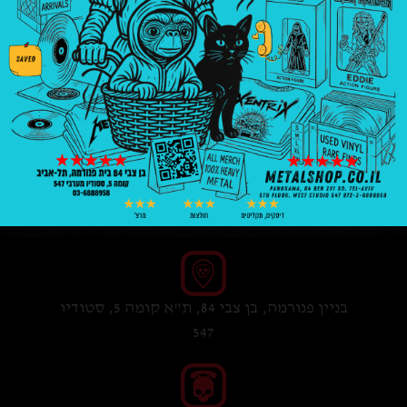
₪
50.00
2 במלאי
הוספה לסל
בניין פנורמה, בן צבי 84, ת"א קומה 5, סטודיו
547