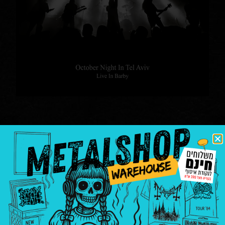
Tomorrows rain october
night in tel aviv
דיסקים
Tomorrows rain