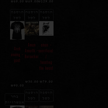
₪
69.00
₪
69.00
₪
129.00
הוספה
הוספה
הוספה
לסל
לסל
לסל
Amon
amon –
Arch
Amarth –
sacrificial
enemy –
Berserker
/
goat
feasting
the beast
₪
30.00
₪
79.00
₪
90.00
הוספה
הוספה
בחר
לסל
לסל
אפשרויות