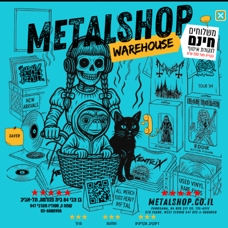
Atrocity
Asphyx –
Atrocity
–
The Rack
– The Art
Infected
Of Death
₪
69.00
₪
60.00
₪
69.00
הוספה
הוספה
הוספה
לסל
לסל
לסל
behemoth
Behemoth
autopsy
messe
– The
introducing
noire
Shit Ov
God