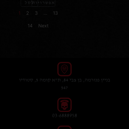
אפשרויות
לסל
1
2
3
…
13
14
Next
בניין פנורמה, בן צבי 84, ת"א קומה 5, סטודיו
547
03-6888958