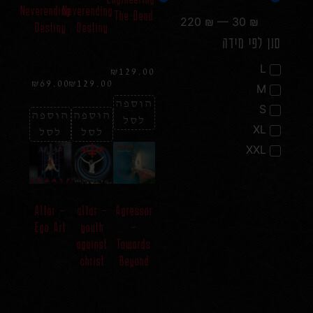
Neverending
Neverending
The Dead
220
₪
—
30
₪
Destiny
Destiny
סנן לפי מידה
L
₪
129.00
₪
69.00
₪
129.00
M
הוספה
S
הוספה
הוספה
לסל
XL
לסל
לסל
XXL
Altar –
altar –
Agressor
Ego Art
youth
–
against
Towards
christ
Beyond