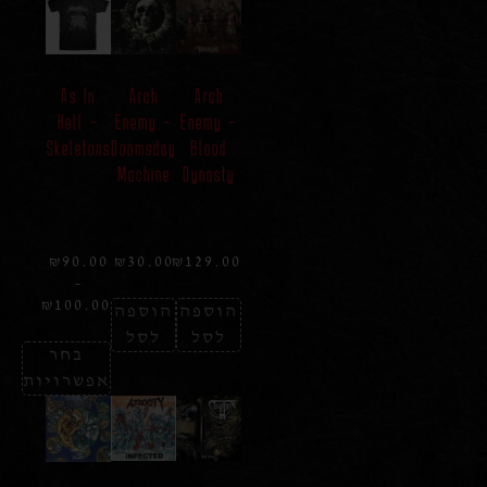
As In
Arch
Arch
Hell –
Enemy –
Enemy –
Skeletons
Doomsday
Blood
Machine
Dynasty
₪
90.00
₪
30.00
₪
129.00
–
₪
100.00
הוספה
הוספה
לסל
לסל
בחר
אפשרויות