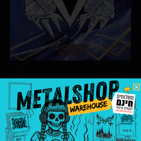
Agressor – Neverending
Destiny
דיסקים
Agressor
|
death metal
|
thrash