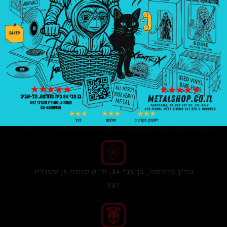
₪
69.00
1 במלאי
הוספה לסל
בניין פנורמה, בן צבי 84, ת"א קומה 5, סטודיו
547