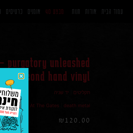
עמוד הבית
אודות
חנות
מבצע 40
אומנים
כרטיסים
ה
 – purgatory unleashed
cken second hand vinyl
תקליטים
|
יד שניה
At The Gates
|
death metal
₪
120.00