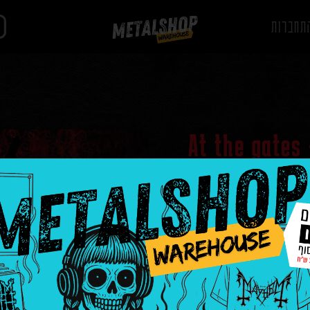
תחברות
At the gates
live at wa