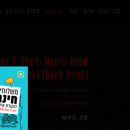
עמוד הבית
אודות
חנות
מבצע 40
אומנים
כרטיסים
ה
ex T-Shirt: Necro Head
(Black) (Back Print)
חולצות
|
חולצות ומרצ'נדייס
Carcass
|
death metal
₪
90.00